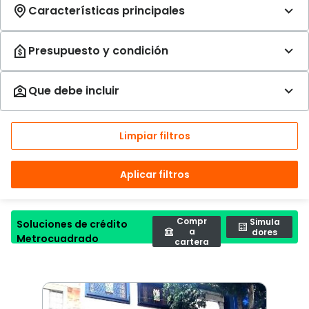
Limpiar filtros
Aplicar filtros
Compr
Simula
Soluciones de crédito
a
dores
Metrocuadrado
cartera