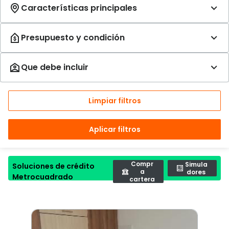
Limpiar filtros
Aplicar filtros
Compr
Simula
Soluciones de crédito
a
dores
Metrocuadrado
cartera