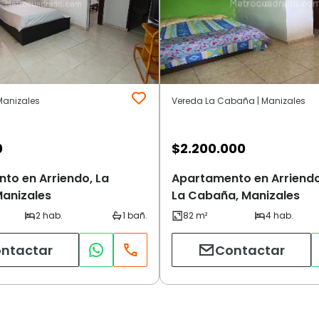
Manizales
Vereda La Cabaña | Manizales
0
$
2.200.000
to en Arriendo, La
Apartamento en Arriendo
anizales
La Cabaña, Manizales
ntactar
Contactar