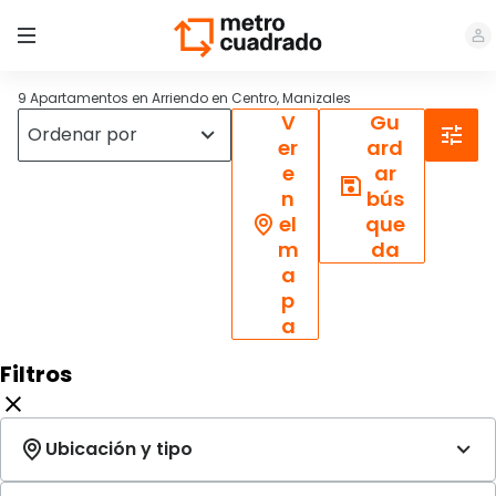
9 Apartamentos en Arriendo en Centro, Manizales
V
Gu
er
ard
e
ar
n
bús
el
que
m
da
a
p
a
Filtros