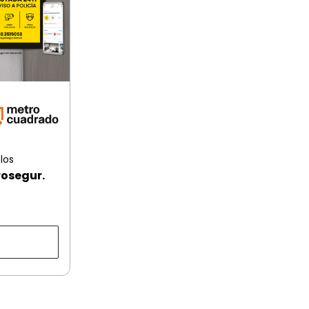
los
rosegur.