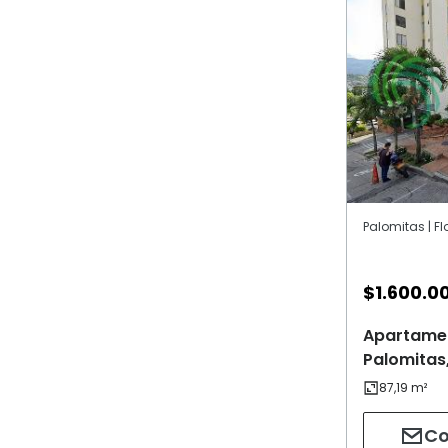
Palomitas | F
$
1.600.0
Apartamen
Palomitas
Co