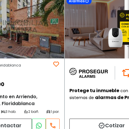
Alarmas
loridablanca
00
Protege tu inmueble
con 
to en Arriendo,
alarmas de P
sistemas de
, Floridablanca
ntactar
Cotizar