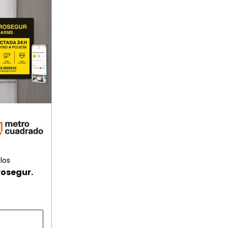
los
rosegur.