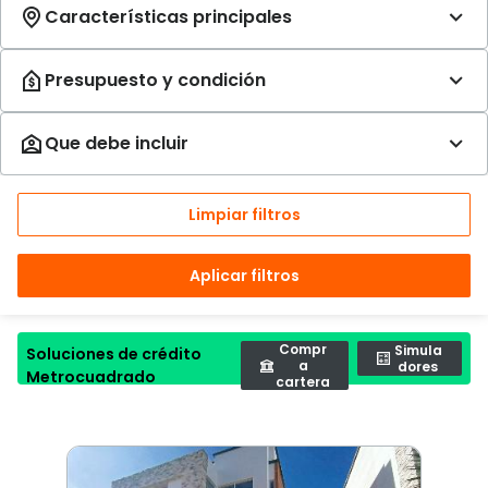
Limpiar filtros
Aplicar filtros
Compr
Simula
Soluciones de crédito
a
dores
Metrocuadrado
cartera