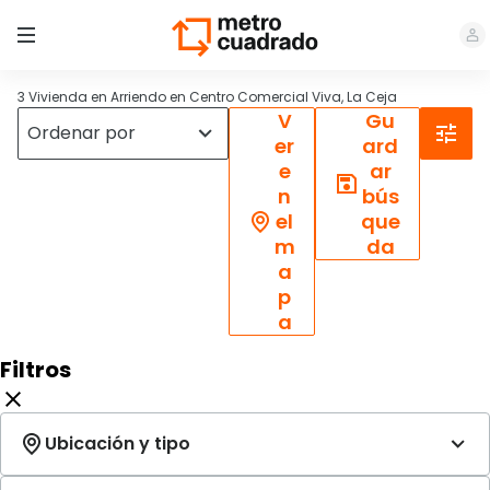
3 Vivienda en Arriendo en Centro Comercial Viva, La Ceja
V
Gu
er
ard
e
ar
n
bús
el
que
m
da
a
p
a
Filtros