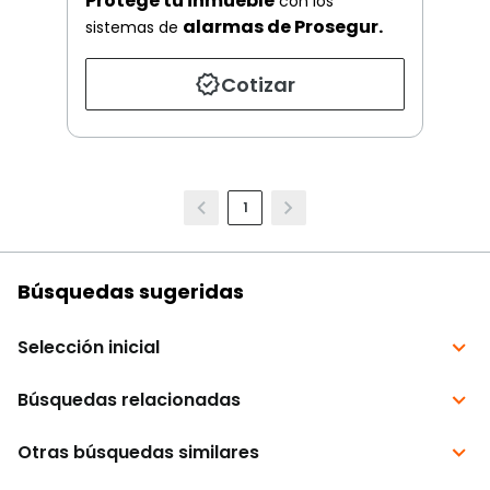
Protege tu inmueble
con los
alarmas de Prosegur.
sistemas de
Cotizar
1