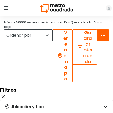
Más de 50000 Vivienda en Arriendo en Dos Quebradas La Aurora
Baja
V
Gu
er
ard
e
ar
n
bús
el
que
m
da
a
p
a
Filtros