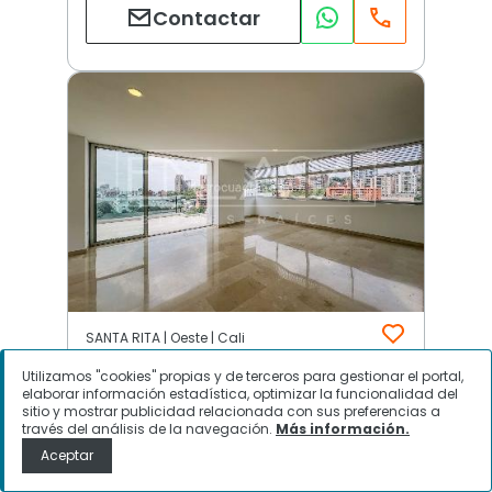
Contactar
SANTA RITA | Oeste | Cali
Utilizamos "cookies" propias y de terceros para gestionar el portal,
elaborar información estadística, optimizar la funcionalidad del
$
12.000.000
sitio y mostrar publicidad relacionada con sus preferencias a
través del análisis de la navegación.
Más información.
Apartamento en Arriendo, SANTA
Aceptar
RITA, Cali