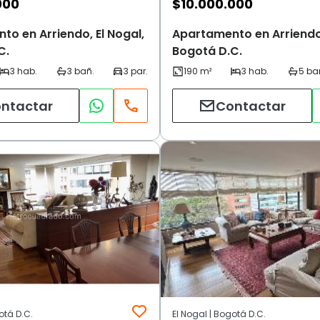
000
$
10.000.000
o en Arriendo, El Nogal,
Apartamento en Arriendo
C.
Bogotá D.C.
ntactar
Contactar
otá D.C.
El Nogal | Bogotá D.C.