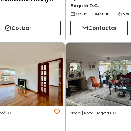
Bogotá D.C.
Cotizar
Contactar
otá D.C.
Nogal | Norte | Bogotá D.C.