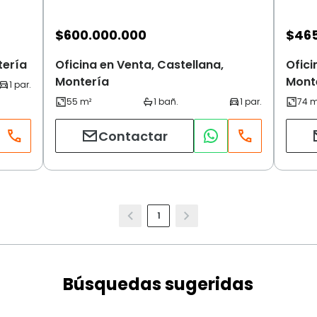
$
600.000.000
$
46
tería
Oficina en Venta, Castellana,
Ofici
Montería
Mont
Contactar
1