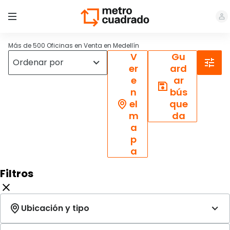
Más de 500 Oficinas en Venta en Medellín
V
Gu
er
ard
e
ar
n
bús
el
que
m
da
a
p
a
Filtros