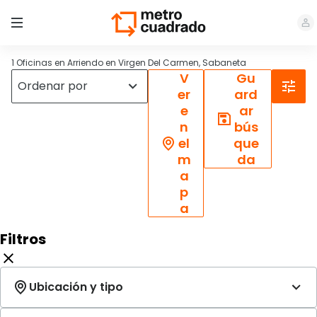
1 Oficinas en Arriendo en Virgen Del Carmen, Sabaneta
V
Gu
er
ard
e
ar
n
bús
el
que
m
da
a
p
a
Filtros