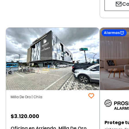
Co
Alarmas
Milla De Oro | Chía
$
3.120.000
Protege t
Oficina en Arriendo, Milla De Oro,