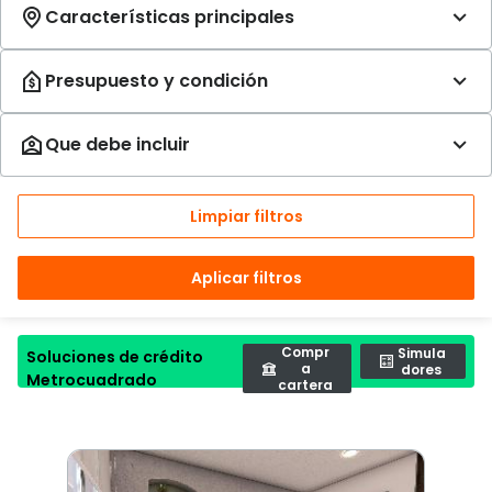
Limpiar filtros
Aplicar filtros
Compr
Simula
Soluciones de crédito
a
dores
Metrocuadrado
cartera