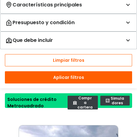
Limpiar filtros
Aplicar filtros
Compr
Simula
Soluciones de crédito
a
dores
Metrocuadrado
cartera