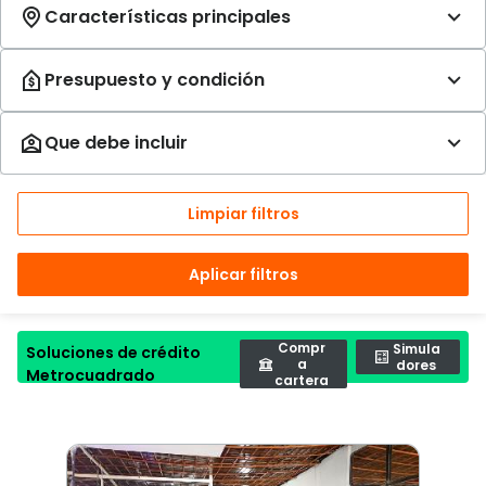
Limpiar filtros
Aplicar filtros
Compr
Simula
Soluciones de crédito
a
dores
Metrocuadrado
cartera