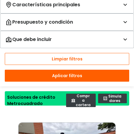
Limpiar filtros
Aplicar filtros
Compr
Simula
Soluciones de crédito
a
dores
Metrocuadrado
cartera