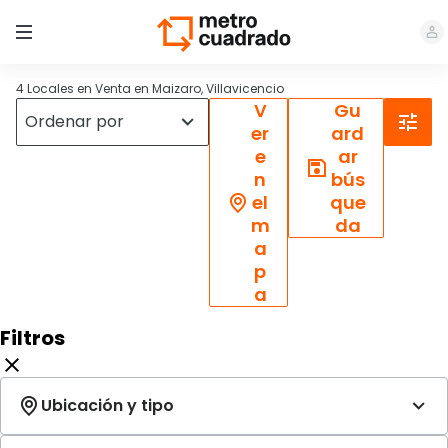
4 Locales en Venta en Maizaro, Villavicencio
V
Gu
er
ard
e
ar
n
bús
el
que
m
da
a
p
a
Filtros