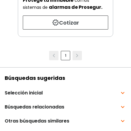
Protege tu inmueble
con los
alarmas de Prosegur.
sistemas de
Cotizar
1