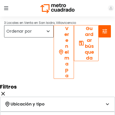
3 Locales en Venta en San Isidro, Villavicencio
V
Gu
er
ard
e
ar
n
bús
el
que
m
da
a
p
a
Filtros