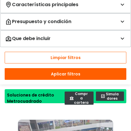
Limpiar filtros
Aplicar filtros
Compr
Simula
Soluciones de crédito
a
dores
Metrocuadrado
cartera