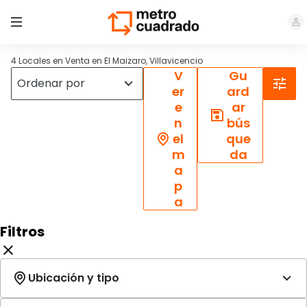
4 Locales en Venta en El Maizaro, Villavicencio
V
Gu
er
ard
e
ar
n
bús
el
que
m
da
a
p
a
Filtros