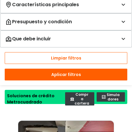
Limpiar filtros
Aplicar filtros
Compr
Simula
Soluciones de crédito
a
dores
Metrocuadrado
cartera