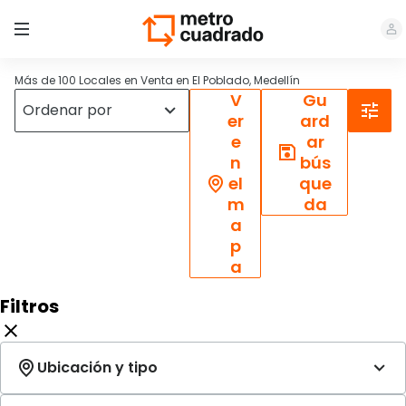
Más de 100 Locales en Venta en El Poblado, Medellín
V
Gu
er
ard
e
ar
n
bús
el
que
m
da
a
p
a
Filtros