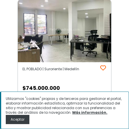
EL POBLADO | Suroriente | Medellín
$
745.000.000
Utilizamos "cookies" propias y de terceros para gestionar el portal,
Local Comercial en Venta, EL
elaborar información estadística, optimizar la funcionalidad del
POBLADO, Medellín
sitio y mostrar publicidad relacionada con sus preferencias a
través del análisis de la navegación.
Más información.
Aceptar