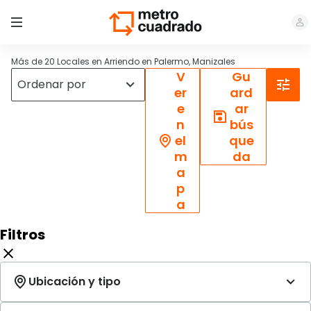
Más de 20 Locales en Arriendo en Palermo, Manizales
V
Gu
er
ard
e
ar
n
bús
el
que
m
da
a
p
a
Filtros