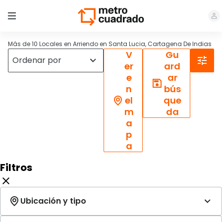
Más de 10 Locales en Arriendo en Santa Lucia, Cartagena De Indias
V
Gu
er
ard
e
ar
n
bús
el
que
m
da
a
p
a
Filtros