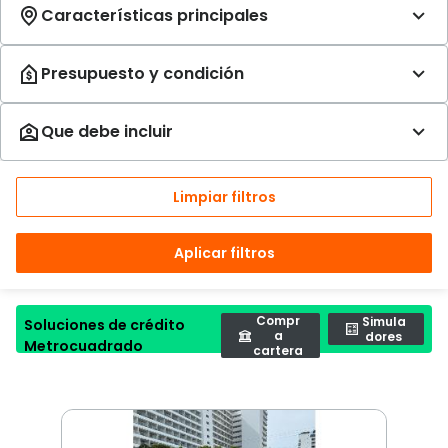
Limpiar filtros
Aplicar filtros
Compr
Simula
Soluciones de crédito
a
dores
Metrocuadrado
cartera