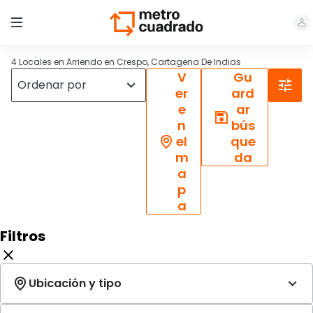
4 Locales en Arriendo en Crespo, Cartagena De Indias
V
Gu
er
ard
e
ar
n
bús
el
que
m
da
a
p
a
Filtros