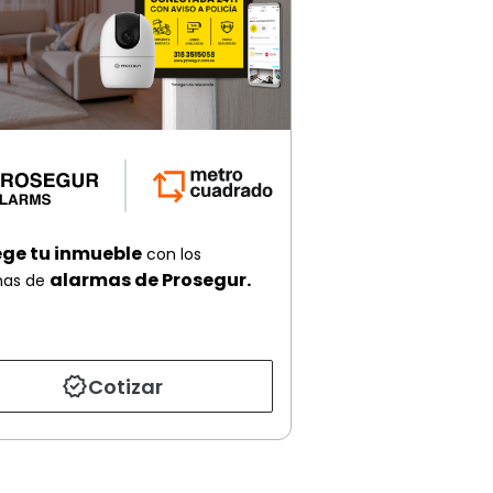
ege tu inmueble
con los
alarmas de Prosegur.
mas de
Cotizar