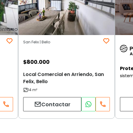
San Felix | Bello
$
800.000
Prot
Local Comercial en Arriendo, San
siste
Felix, Bello
Contactar