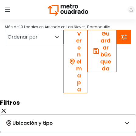
Más de 10 Locales en Arriendo en Las Nieves, Barranquilla
V
Gu
er
ard
e
ar
n
bús
el
que
m
da
a
p
a
Filtros