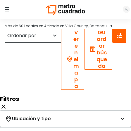
Más de 60 Locales en Arriendo en Villa Country, Barranquilla
V
Gu
er
ard
e
ar
n
bús
el
que
m
da
a
p
a
Filtros