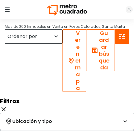
Más de 200 Inmuebles en Venta en Pozos Colorados, Santa Marta
V
Gu
er
ard
e
ar
n
bús
el
que
m
da
a
p
a
Filtros