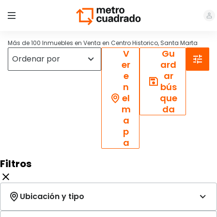
Más de 100 Inmuebles en Venta en Centro Historico, Santa Marta
V
Gu
er
ard
e
ar
n
bús
el
que
m
da
a
p
a
Filtros