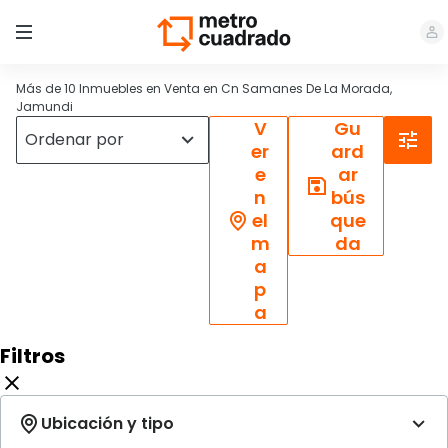
Más de 10 Inmuebles en Venta en Cn Samanes De La Morada,
Jamundi
V
Gu
er
ard
e
ar
n
bús
el
que
m
da
a
p
a
Filtros