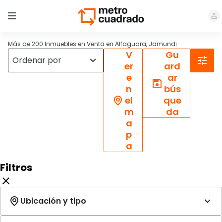
Más de 200 Inmuebles en Venta en Alfaguara, Jamundi
V
Gu
er
ard
e
ar
n
bús
el
que
m
da
a
p
a
Filtros