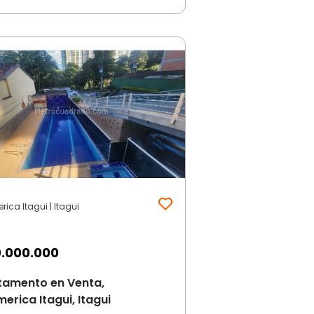
ica Itagui | Itagui
.000.000
tamento en Venta,
erica Itagui, Itagui