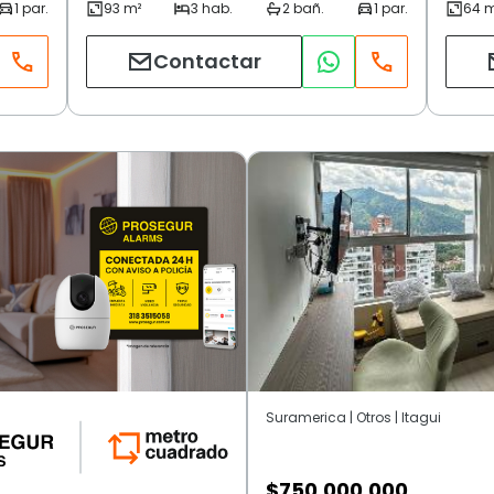
Contactar
Suramerica | Otros | Itagui
$
750.000.000