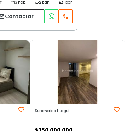
Contactar
Suramerica | Itagui
$
350.000.000