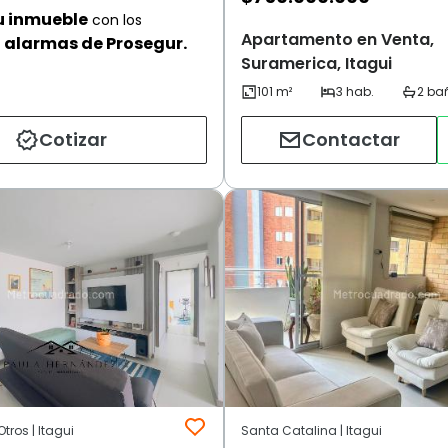
u inmueble
con los
Apartamento en Venta,
alarmas de Prosegur.
Suramerica, Itagui
Cotizar
Contactar
tros | Itagui
Santa Catalina | Itagui