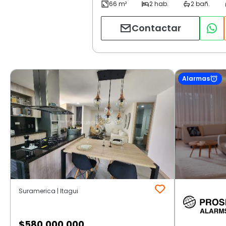
Contactar
Alarmas
Suramerica | Itagui
$
580.000.000