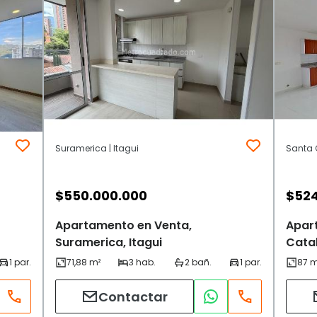
Suramerica | Itagui
Santa C
$
550.000.000
$
52
Apartamento en Venta,
Apar
Suramerica, Itagui
Catal
Contactar