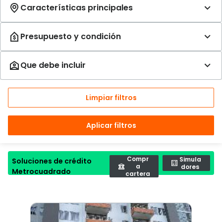
Limpiar filtros
Aplicar filtros
Compr
Simula
Soluciones de crédito
a
dores
Metrocuadrado
cartera