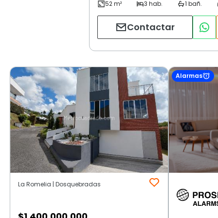
Contactar
Alarmas
La Romelia | Dosquebradas
$
1.400.000.000