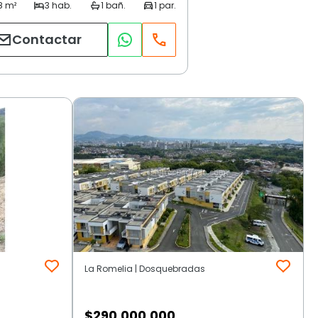
Contactar
La Romelia | Dosquebradas
$
290.000.000