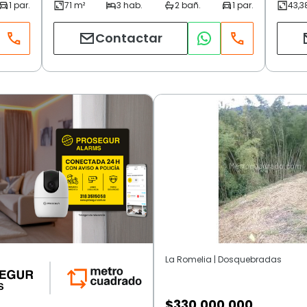
Contactar
La Romelia | Dosquebradas
$
330.000.000