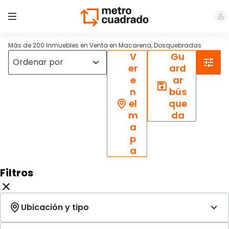
Más de 200 Inmuebles en Venta en Macarena, Dosquebradas
V
Gu
er
ard
e
ar
n
bús
el
que
m
da
a
p
a
Filtros