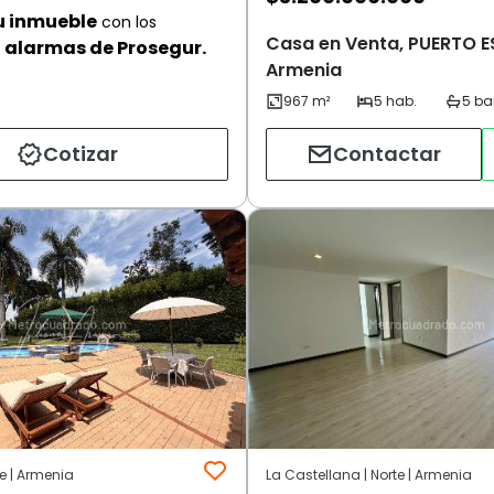
u inmueble
con los
Casa en Venta, PUERTO E
alarmas de Prosegur.
Armenia
Cotizar
Contactar
te | Armenia
La Castellana | Norte | Armenia