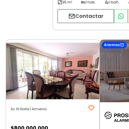
Contactar
Alarmas
Av 19 Norte | Armenia
$
800.000.000