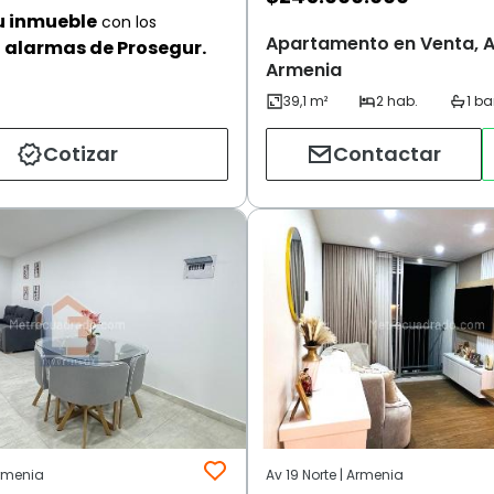
u inmueble
con los
Apartamento en Venta, Av
alarmas de Prosegur.
Armenia
Cotizar
Contactar
Armenia
Av 19 Norte | Armenia