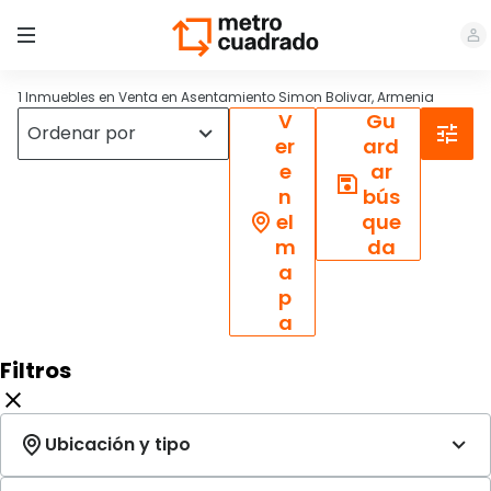
1 Inmuebles en Venta en Asentamiento Simon Bolivar, Armenia
V
Gu
er
ard
e
ar
n
bús
el
que
m
da
a
p
a
Filtros