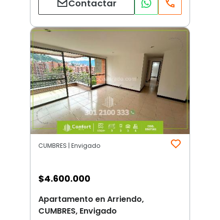
Contactar
CUMBRES | Envigado
$
4.600.000
Apartamento en Arriendo,
CUMBRES, Envigado