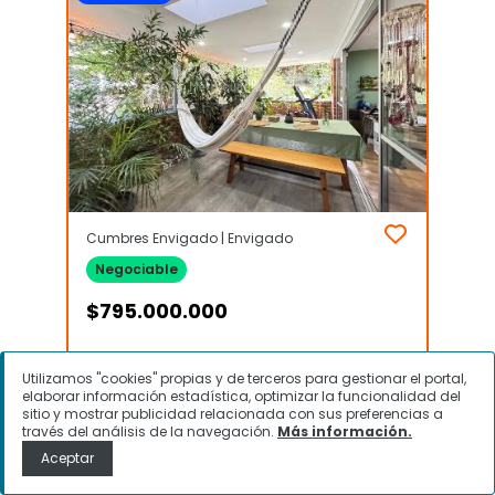
Cumbres Envigado | Envigado
Negociable
$
795.000.000
Apartamento en Venta, Cumbres
Utilizamos "cookies" propias y de terceros para gestionar el portal,
Envigado, Envigado
elaborar información estadística, optimizar la funcionalidad del
sitio y mostrar publicidad relacionada con sus preferencias a
través del análisis de la navegación.
Más información.
Aceptar
Contactar