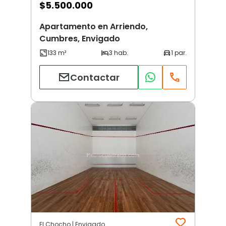
$
5.500.000
Apartamento en Arriendo,
Cumbres, Envigado
Contactar
El Chocho | Envigado