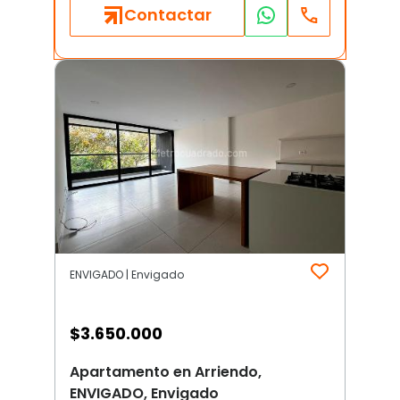
Contactar
ENVIGADO | Envigado
$
3.650.000
Apartamento en Arriendo,
ENVIGADO, Envigado