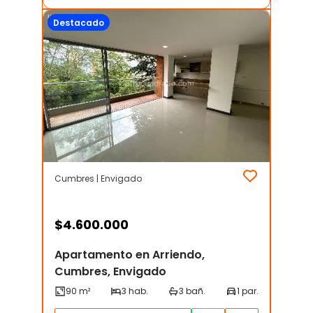
Destacado
Cumbres | Envigado
$
4.600.000
Apartamento en Arriendo,
Cumbres, Envigado