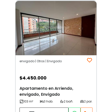
envigado | Otros | Envigado
$
4.450.000
Apartamento en Arriendo,
envigado, Envigado