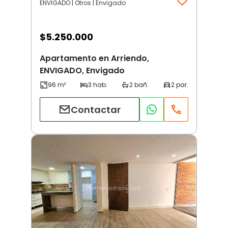
ENVIGADO | Otros | Envigado
$
5.250.000
Apartamento en Arriendo,
ENVIGADO, Envigado
Contactar