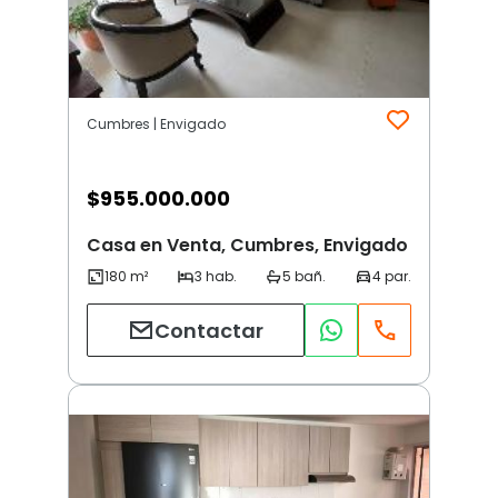
Cumbres | Envigado
$
955.000.000
Casa en Venta, Cumbres, Envigado
Contactar