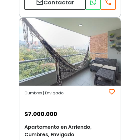
Contactar
Cumbres | Envigado
$
7.000.000
Apartamento en Arriendo,
Cumbres, Envigado