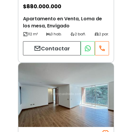
$
880.000.000
Apartamento en Venta, Loma de
los mesa, Envigado
Contactar