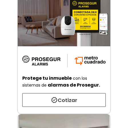
Protege tu inmueble
con los
alarmas de Prosegur.
sistemas de
Cotizar