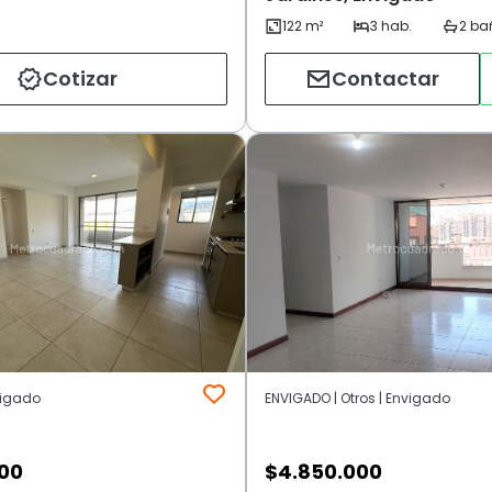
Cotizar
Contactar
vigado
ENVIGADO | Otros | Envigado
000
$
4.850.000