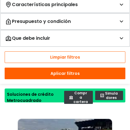
Limpiar filtros
Aplicar filtros
Compr
Simula
Soluciones de crédito
a
dores
Metrocuadrado
cartera