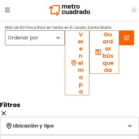
Más de 60 Finca Raíz en Venta en El Jardin, Santa Marta
V
Gu
er
ard
e
ar
n
bús
el
que
m
da
a
p
a
Filtros