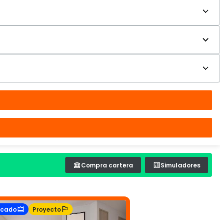
Compra cartera
Simuladores
acado
Proyecto