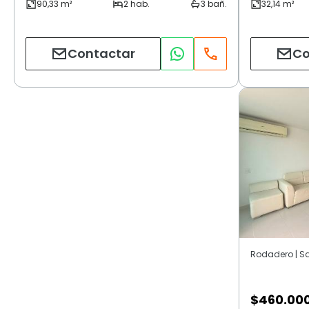
Contactar
Co
Rodadero | S
$
460.00