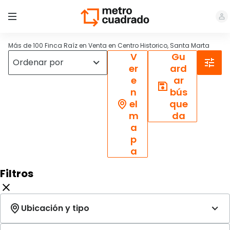
Más de 100 Finca Raíz en Venta en Centro Historico, Santa Marta
V
Gu
er
ard
e
ar
n
bús
el
que
m
da
a
p
a
Filtros