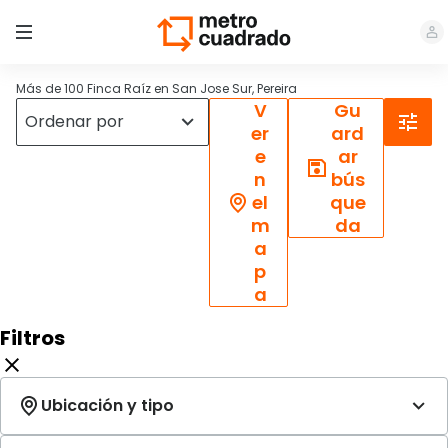
Más de 100 Finca Raíz en San Jose Sur, Pereira
V
Gu
er
ard
e
ar
n
bús
el
que
m
da
a
p
a
Filtros