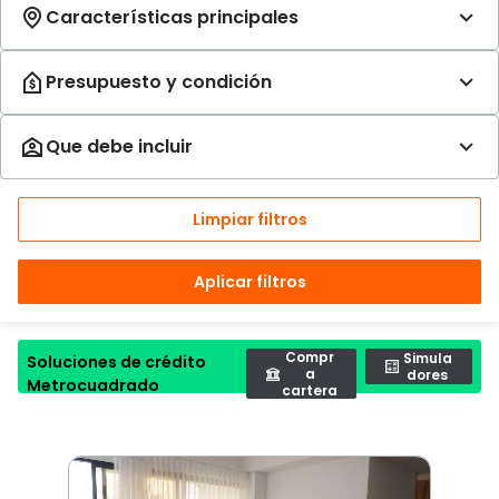
Limpiar filtros
Aplicar filtros
Compr
Simula
Soluciones de crédito
a
dores
Metrocuadrado
cartera