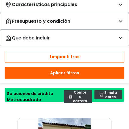
Limpiar filtros
Aplicar filtros
Compr
Simula
Soluciones de crédito
a
dores
Metrocuadrado
cartera