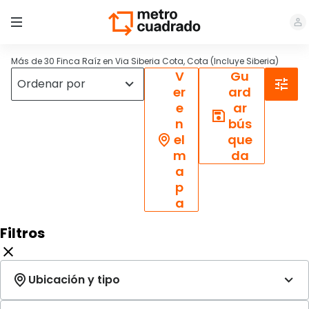
Más de 30 Finca Raíz en Via Siberia Cota, Cota (Incluye Siberia)
V
Gu
er
ard
e
ar
n
bús
el
que
m
da
a
p
a
Filtros