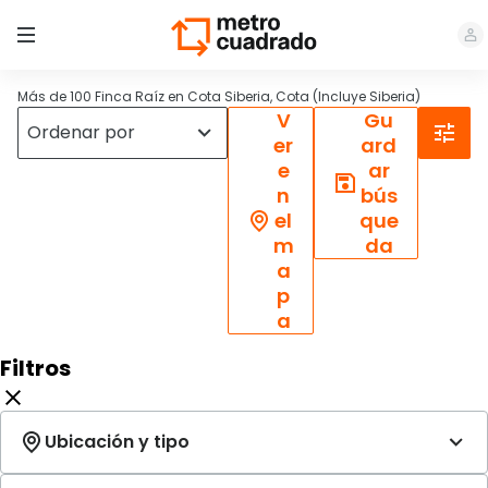
Más de 100 Finca Raíz en Cota Siberia, Cota (Incluye Siberia)
V
Gu
er
ard
e
ar
n
bús
el
que
m
da
a
p
a
Filtros