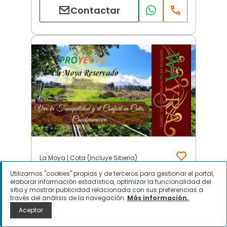
Contactar
La Moya | Cota (Incluye Siberia)
Utilizamos "cookies" propias y de terceros para gestionar el portal,
elaborar información estadística, optimizar la funcionalidad del
$
304.500.000
sitio y mostrar publicidad relacionada con sus preferencias a
través del análisis de la navegación.
Más información.
Aceptar
Lote en Venta, La Moya, Cota
(Incluye Siberia)