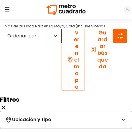
Más de 20 Finca Raíz en La Moya, Cota (Incluye Siberia)
V
Gu
er
ard
e
ar
n
bús
el
que
m
da
a
p
a
Filtros