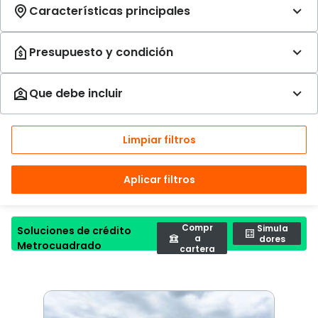
Limpiar filtros
Aplicar filtros
Compr
Simula
Soluciones de crédito
a
dores
Metrocuadrado
cartera